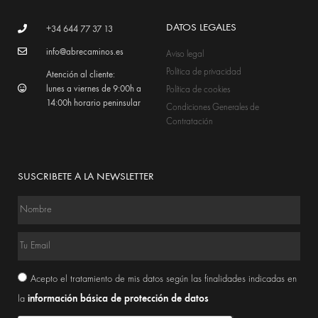
DATOS LEGALES
+34 644 77 37 13
info@abrecaminos.es
Aviso legal
Política de privacidad
Atención al cliente:
lunes a viernes de 9:00h a
Política de cookies
14:00h horario peninsular
Condiciones Generales de
Contratación
SUSCRIBETE A LA NEWSLETTER
Acepto el tratamiento de mis datos según las finalidades indicadas en
información básica de protección de datos
la