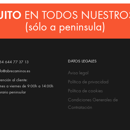
UITO
EN TODOS NUESTRO
(sólo a peninsula)
DATOS LEGALES
34 644 77 37 13
nfo@abrecaminos.es
Aviso legal
ención al cliente:
Política de privacidad
unes a viernes de 9:00h a 14:00h
Política de cookies
orario peninsular
Condiciones Generales de
Contratación