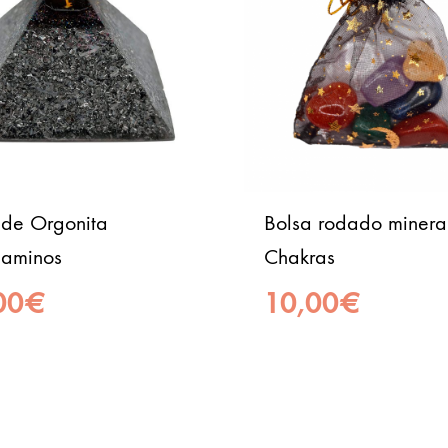
ide Orgonita
Bolsa rodado minera
aminos
Chakras
00
€
10,00
€