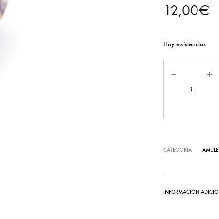
12,00
€
espirituales
para
conectar,
Hay existencias
empoderar,
relajar
y
meditar.
¡Entra
y
Descúbrelos!
CATEGORIA
AMULE
INFORMACIÓN ADICIO