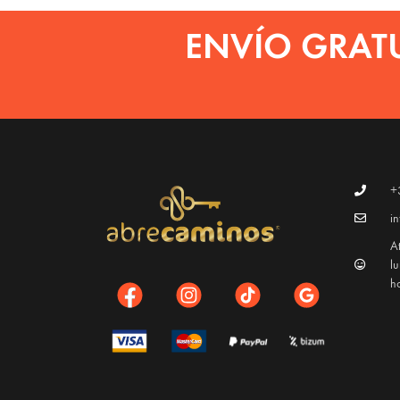
ENVÍO GRAT
+
i
At
l
h