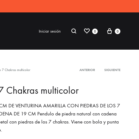
Iniciar sesión
0
0
o 7 Chakras multicolor
ANTERIOR
SIGUIENTE
S2018
7 Chakras multicolor
resses
ccessories
CM DE VENTURINA AMARILLA CON PIEDRAS DE LOS 7
NA DE 19 CM Pendulo de piedra natural con cadena
ootwear
metal con piedras de los 7 chakras. Viene con bola y punta
weatshirt
.