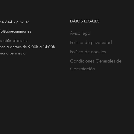
DATOS LEGALES
34 644 77 37 13
nfo@abrecaminos.es
Aviso legal
ención al cliente:
Política de privacidad
unes a viernes de 9:00h a 14:00h
Política de cookies
orario peninsular
Condiciones Generales de
Contratación