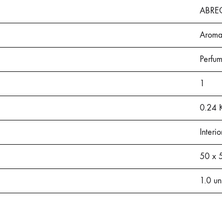
ABRE
Aroma
Perfu
1
0.24 
Interio
50 x 5
1.0 un