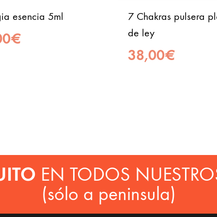
gia esencia 5ml
7 Chakras pulsera pl
de ley
00
€
38,00
€
UITO
EN TODOS NUESTRO
(sólo a peninsula)