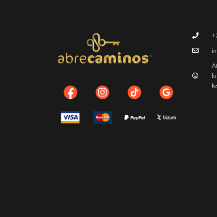
+
i
At
l
h