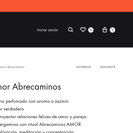
Iniciar sesión
0
0
Amor Abrecaminos
ANTERIOR
SIGUIENTE
S2018
mor Abrecaminos
resses
ccessories
ano perfumado con aroma a Jazmín
or verdadero
ootwear
royectar relaciones felices de amor y pareja
weatshirt
ergamino con ritual Abrecaminos AMOR
elajación, meditación y concentración