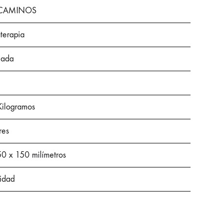
CAMINOS
terapia
mada
Kilogramos
res
0 x 150 milímetros
idad