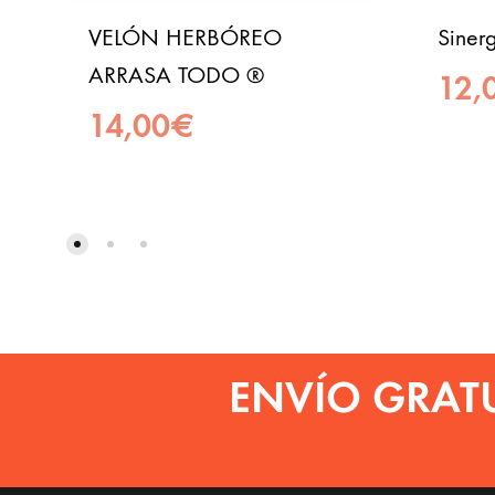
VELÓN HERBÓREO
Siner
ARRASA TODO ®
12,
14,00
€
ENVÍO GRAT