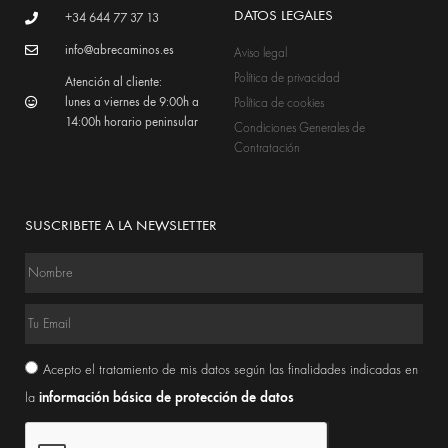
DATOS LEGALES
+34 644 77 37 13
info@abrecaminos.es
Aviso legal
Política de privacidad
Atención al cliente:
lunes a viernes de 9:00h a
Política de cookies
14:00h horario peninsular
Condiciones Generales de
Contratación
SUSCRIBETE A LA NEWSLETTER
Acepto el tratamiento de mis datos según las finalidades indicadas en
información básica de protección de datos
la