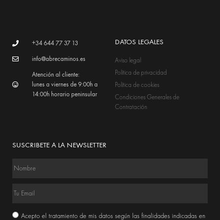
DATOS LEGALES
+34 644 77 37 13
info@abrecaminos.es
Aviso legal
Política de privacidad
Atención al cliente:
lunes a viernes de 9:00h a
Política de cookies
14:00h horario peninsular
Condiciones Generales de
Contratación
SUSCRIBETE A LA NEWSLETTER
Acepto el tratamiento de mis datos según las finalidades indicadas en