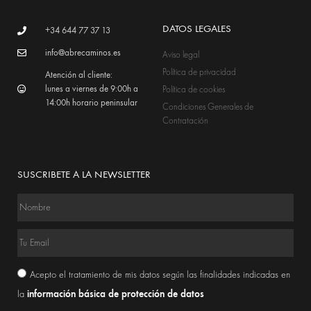
DATOS LEGALES
+34 644 77 37 13
info@abrecaminos.es
Aviso legal
Política de privacidad
Atención al cliente:
lunes a viernes de 9:00h a
Política de cookies
14:00h horario peninsular
Condiciones Generales de
Contratación
SUSCRIBETE A LA NEWSLETTER
Acepto el tratamiento de mis datos según las finalidades indicadas en
información básica de protección de datos
la