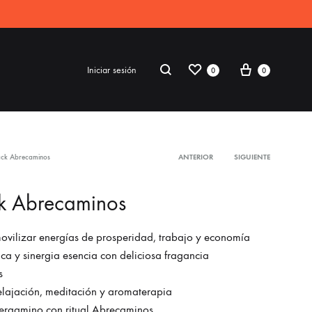
Iniciar sesión
0
0
ack Abrecaminos
ANTERIOR
SIGUIENTE
S2018
k Abrecaminos
resses
ccessories
ovilizar energías de prosperidad, trabajo y economía
ca y sinergia esencia con deliciosa fragancia
ootwear
s
weatshirt
elajación, meditación y aromaterapia
ergamino con ritual Abrecaminos