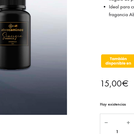
espirituales
Ideal para c
para
fragancia A
conectar,
empoderar,
relajar
y
meditar.
¡Entra
y
Descúbrelos!
15,00
€
Hay existencias