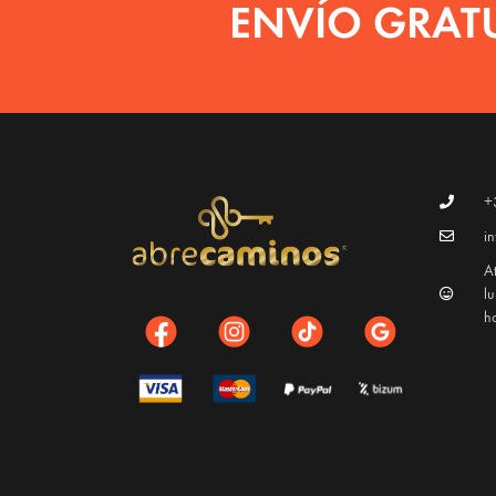
ENVÍO GRAT
+
i
At
l
h