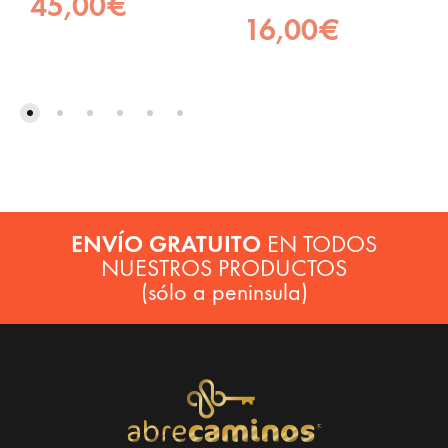
45,00
€
16,00
€
ENVÍO GRATUITO
EN TODOS
NUESTROS PRODUCTOS
(sólo a peninsula)